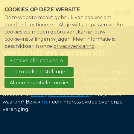
Sla
COOKIES OP DEZE WEBSITE
Close
links
Menu
Deze website maakt gebruik van cookies om
over
Home
goed te functioneren. Als je wilt aanpassen welke
Direct
cookies we mogen gebruiken, kan je jouw
De vereniging
naar
CIO Platform Nederland
cookie-instellingen wijzigen. Meer informatie is
het
Thema's
beschikbaar in onze
privacyverklaring
.
verbindt en versterkt!
menu
Impact
Direct
Schakel alle cookies in
Nieuws & Kennisbank
naar
Toon cookie-instellingen
CIO Platform Nederland is sinds 2005 dé vereniging
de
Events
voor de CIO/CDO, hun 'peers' en IT-professionals van
Alleen essentiële cookies
paginainhoud
grote gebruikers van digitale technologie in
Lid worden?
Nederland,
the digital heart of society
. Wil je weten
Registreren
waarom? Bekijk
hier
een impressievideo over onze
vereniging.
Inloggen voor leden: Mijn CIO