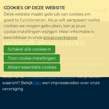
Sla
COOKIES OP DEZE WEBSITE
Close
links
Menu
Deze website maakt gebruik van cookies om
over
Home
goed te functioneren. Als je wilt aanpassen welke
Direct
cookies we mogen gebruiken, kan je jouw
De vereniging
naar
CIO Platform Nederland
cookie-instellingen wijzigen. Meer informatie is
het
Thema's
beschikbaar in onze
privacyverklaring
.
verbindt en versterkt!
menu
Impact
Direct
Schakel alle cookies in
Nieuws & Kennisbank
naar
Toon cookie-instellingen
CIO Platform Nederland is sinds 2005 dé vereniging
de
Events
voor de CIO/CDO, hun 'peers' en IT-professionals van
Alleen essentiële cookies
paginainhoud
grote gebruikers van digitale technologie in
Lid worden?
Nederland,
the digital heart of society
. Wil je weten
Registreren
waarom? Bekijk
hier
een impressievideo over onze
vereniging.
Inloggen voor leden: Mijn CIO