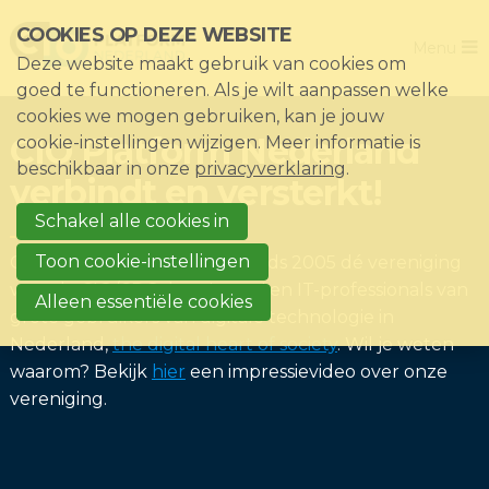
Sla
COOKIES OP DEZE WEBSITE
Close
links
Menu
Deze website maakt gebruik van cookies om
over
Home
goed te functioneren. Als je wilt aanpassen welke
Direct
cookies we mogen gebruiken, kan je jouw
De vereniging
naar
CIO Platform Nederland
cookie-instellingen wijzigen. Meer informatie is
het
Thema's
beschikbaar in onze
privacyverklaring
.
verbindt en versterkt!
menu
Impact
Direct
Schakel alle cookies in
Nieuws & Kennisbank
naar
Toon cookie-instellingen
CIO Platform Nederland is sinds 2005 dé vereniging
de
Events
voor de CIO/CDO, hun 'peers' en IT-professionals van
Alleen essentiële cookies
paginainhoud
grote gebruikers van digitale technologie in
Lid worden?
Nederland,
the digital heart of society
. Wil je weten
Registreren
waarom? Bekijk
hier
een impressievideo over onze
vereniging.
Inloggen voor leden: Mijn CIO