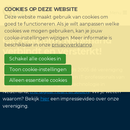
Sla
COOKIES OP DEZE WEBSITE
Close
links
Menu
Deze website maakt gebruik van cookies om
over
Home
goed te functioneren. Als je wilt aanpassen welke
Direct
cookies we mogen gebruiken, kan je jouw
De vereniging
naar
CIO Platform Nederland
cookie-instellingen wijzigen. Meer informatie is
het
Thema's
beschikbaar in onze
privacyverklaring
.
verbindt en versterkt!
menu
Impact
Direct
Schakel alle cookies in
Nieuws & Kennisbank
naar
Toon cookie-instellingen
CIO Platform Nederland is sinds 2005 dé vereniging
de
Events
voor de CIO/CDO, hun 'peers' en IT-professionals van
Alleen essentiële cookies
paginainhoud
grote gebruikers van digitale technologie in
Lid worden?
Nederland,
the digital heart of society
. Wil je weten
Registreren
waarom? Bekijk
hier
een impressievideo over onze
vereniging.
Inloggen voor leden: Mijn CIO