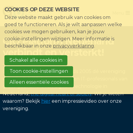
Sla
COOKIES OP DEZE WEBSITE
Close
links
Menu
Deze website maakt gebruik van cookies om
over
Home
goed te functioneren. Als je wilt aanpassen welke
Direct
cookies we mogen gebruiken, kan je jouw
De vereniging
naar
CIO Platform Nederland
cookie-instellingen wijzigen. Meer informatie is
het
Thema's
beschikbaar in onze
privacyverklaring
.
verbindt en versterkt!
menu
Impact
Direct
Schakel alle cookies in
Nieuws & Kennisbank
naar
Toon cookie-instellingen
CIO Platform Nederland is sinds 2005 dé vereniging
de
Events
voor de CIO/CDO, hun 'peers' en IT-professionals van
Alleen essentiële cookies
paginainhoud
grote gebruikers van digitale technologie in
Lid worden?
Nederland,
the digital heart of society
. Wil je weten
Registreren
waarom? Bekijk
hier
een impressievideo over onze
vereniging.
Inloggen voor leden: Mijn CIO