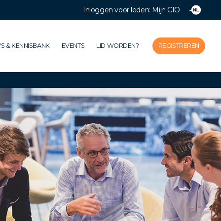
Inloggen voor leden: Mijn CIO
Close
Home
S & KENNISBANK
EVENTS
LID WORDEN?
REGISTREREN
De vereniging
Thema's
Impact
Nieuws & Kennisbank
Events
Lid worden?
Registreren
Inloggen voor leden: Mijn CIO