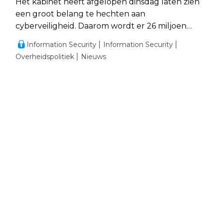
Het kabinet heeft afgelopen dinsdag laten zien
een groot belang te hechten aan
cyberveiligheid. Daarom wordt er 26 miljoen
euro beschikbaar gesteld voor cyberveiligheid
Information Security
Information Security
vanaf 2018.
Overheidspolitiek
Nieuws