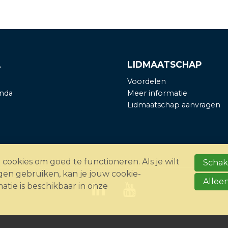
L
LIDMAATSCHAP
Voordelen
nda
Meer informatie
Lidmaatschap aanvragen
ookies om goed te functioneren. Als je wilt
Schake
en gebruiken, kan je jouw cookie-
Alleen
matie is beschikbaar in onze
dinated vulnerability disclosure
Disclaimer
Privacy statemen