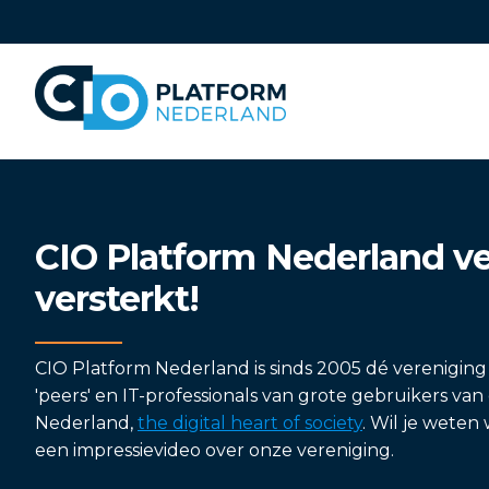
Sla
links
over
Direct
naar
het
menu
Direct
CIO Platform Nederland ve
naar
de
versterkt!
paginainhoud
CIO Platform Nederland is sinds 2005 dé verenigin
'peers' en IT-professionals van grote gebruikers van 
Nederland,
the digital heart of society
. Wil je wete
een impressievideo over onze vereniging.