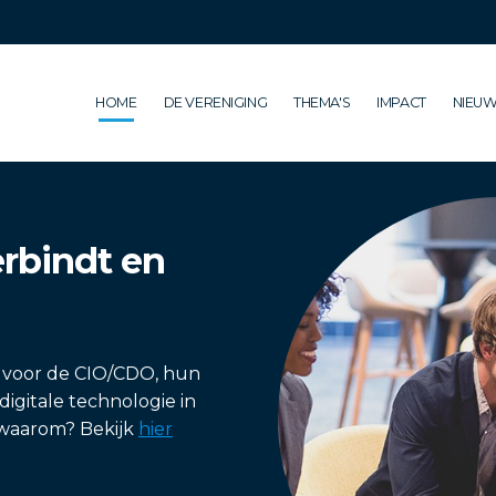
HOME
DE VERENIGING
THEMA'S
IMPACT
NIEUW
rbindt en
g voor de CIO/CDO, hun
digitale technologie in
n waarom? Bekijk
hier