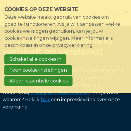
Sla
COOKIES OP DEZE WEBSITE
Close
links
Menu
Deze website maakt gebruik van cookies om
over
Home
goed te functioneren. Als je wilt aanpassen welke
Direct
cookies we mogen gebruiken, kan je jouw
De vereniging
naar
CIO Platform Nederland
cookie-instellingen wijzigen. Meer informatie is
het
Thema's
beschikbaar in onze
privacyverklaring
.
verbindt en versterkt!
menu
Impact
Direct
Schakel alle cookies in
Nieuws & Kennisbank
naar
Toon cookie-instellingen
CIO Platform Nederland is sinds 2005 dé vereniging
de
Events
voor de CIO/CDO, hun 'peers' en IT-professionals van
Alleen essentiële cookies
paginainhoud
grote gebruikers van digitale technologie in
Lid worden?
Nederland,
the digital heart of society
. Wil je weten
Registreren
waarom? Bekijk
hier
een impressievideo over onze
vereniging.
Inloggen voor leden: Mijn CIO