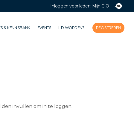
Inloggen voor leden: Mijn CIO
Close
Home
S & KENNISBANK
EVENTS
LID WORDEN?
REGISTREREN
De vereniging
Thema's
Impact
Nieuws & Kennisbank
Events
Lid worden?
Registreren
lden invullen om in te loggen.
Inloggen voor leden: Mijn CIO