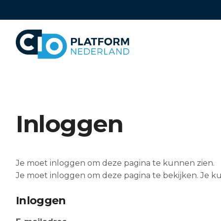
Sla
links
over
Direct
naar
het
menu
Direct
naar
Inloggen
de
paginainhoud
Je moet inloggen om deze pagina te kunnen zien.
Je moet inloggen om deze pagina te bekijken. Je ku
Inloggen