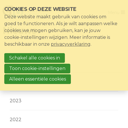
Sla
COOKIES OP DEZE WEBSITE
Close
links
Menu
Deze website maakt gebruik van cookies om
over
Home
goed te functioneren. Als je wilt aanpassen welke
Nieuws
Direct
cookies we mogen gebruiken, kan je jouw
De vereniging
naar
cookie-instellingen wijzigen. Meer informatie is
het
Thema's
beschikbaar in onze
privacyverklaring
.
menu
Impact
Direct
Schakel alle cookies in
Nieuws & Kennisbank
naar
Select year
Toon cookie-instellingen
de
Events
Alleen essentiële cookies
paginainhoud
2024
Lid worden?
Registreren
2023
Inloggen voor leden: Mijn CIO
2022