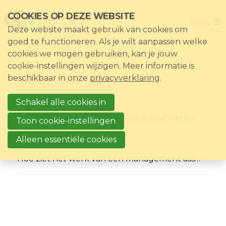
Sla
COOKIES OP DEZE WEBSITE
Close
links
Menu
Deze website maakt gebruik van cookies om
over
Home
goed te functioneren. Als je wilt aanpassen welke
Direct
cookies we mogen gebruiken, kan je jouw
De vereniging
naar
cookie-instellingen wijzigen. Meer informatie is
het
Thema's
beschikbaar in onze
privacyverklaring
.
Archief
2020
juli
menu
Impact
Direct
Schakel alle cookies in
10-07-2020
10-07-2020 17:00
Nieuws & Kennisbank
naar
Samen cyber security informatie analyseren zonder data delen
Toon cookie-instellingen
de
Events
Alleen essentiële cookies
paginainhoud
02-07-2020
02-07-2020 14:00
Lid worden?
Hoe ziet het werk van een management assistant er in december 2020 uit?
Registreren
Inloggen voor leden: Mijn CIO