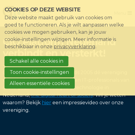
Sla
COOKIES OP DEZE WEBSITE
Close
links
Menu
Deze website maakt gebruik van cookies om
over
Home
goed te functioneren. Als je wilt aanpassen welke
Direct
cookies we mogen gebruiken, kan je jouw
De vereniging
naar
CIO Platform Nederland
cookie-instellingen wijzigen. Meer informatie is
het
Thema's
beschikbaar in onze
privacyverklaring
.
verbindt en versterkt!
menu
Impact
Direct
Schakel alle cookies in
Nieuws & Kennisbank
naar
Toon cookie-instellingen
CIO Platform Nederland is sinds 2005 dé vereniging
de
Events
voor de CIO/CDO, hun 'peers' en IT-professionals van
Alleen essentiële cookies
paginainhoud
grote gebruikers van digitale technologie in
Lid worden?
Nederland,
the digital heart of society
. Wil je weten
Registreren
waarom? Bekijk
hier
een impressievideo over onze
vereniging.
Inloggen voor leden: Mijn CIO