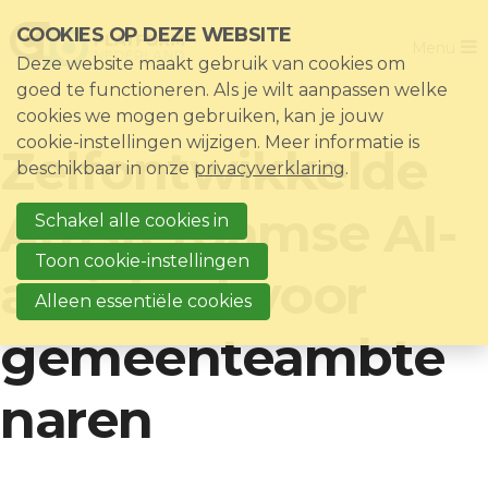
Sla
COOKIES OP DEZE WEBSITE
Close
links
Menu
Deze website maakt gebruik van cookies om
over
Home
goed te functioneren. Als je wilt aanpassen welke
Direct
cookies we mogen gebruiken, kan je jouw
De vereniging
naar
cookie-instellingen wijzigen. Meer informatie is
Zelfontwikkelde
het
Thema's
beschikbaar in onze
privacyverklaring
.
menu
Impact
Amsterdamse AI-
Direct
Schakel alle cookies in
Nieuws & Kennisbank
naar
Toon cookie-instellingen
assistent voor
de
Events
Alleen essentiële cookies
paginainhoud
Lid worden?
gemeenteambte
Registreren
naren
Inloggen voor leden: Mijn CIO