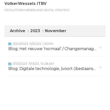
VolkerWessels ITBV
CIO PLATFORM NEDERLAND
DIGITAL STRATEGY
Archive
2023
November
11/20/2023
11/20/23, 1:35 PM
Blog: Het nieuwe ‘normaal’ / Changemanagement
11/13/2023
11/13/23, 10:28 AM
Blog: Digitale technologie, (voort-)bestaanszekerheid en de verkiezingen van 2023