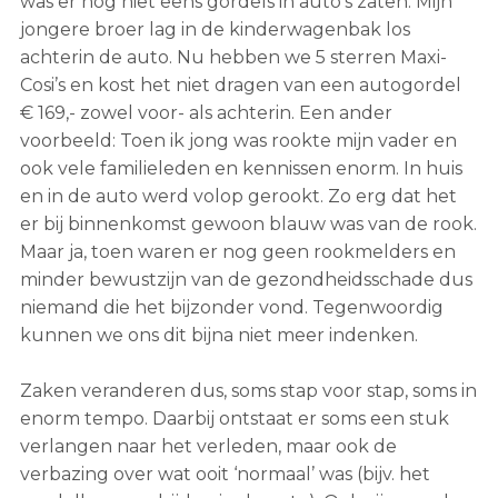
was er nog niet eens gordels in auto’s zaten. Mijn
jongere broer lag in de kinderwagenbak los
achterin de auto. Nu hebben we 5 sterren Maxi-
Cosi’s en kost het niet dragen van een autogordel
€ 169,- zowel voor- als achterin. Een ander
voorbeeld: Toen ik jong was rookte mijn vader en
ook vele familieleden en kennissen enorm. In huis
en in de auto werd volop gerookt. Zo erg dat het
er bij binnenkomst gewoon blauw was van de rook.
Maar ja, toen waren er nog geen rookmelders en
minder bewustzijn van de gezondheidsschade dus
niemand die het bijzonder vond. Tegenwoordig
kunnen we ons dit bijna niet meer indenken.
Zaken veranderen dus, soms stap voor stap, soms in
enorm tempo. Daarbij ontstaat er soms een stuk
verlangen naar het verleden, maar ook de
verbazing over wat ooit ‘normaal’ was (bijv. het