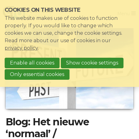
Skip
COOKIES ON THIS WEBSITE
Close
links
Menu
This website makes use of cookies to function
Jump
Home
properly. If you would like to change which
to
cookies we can use, change the cookie settings.
Association
navigation
Read more about our use of cookies in our
Jump
Themes
privacy policy
.
to
Impacts
main
Enable all cookies
Show cookie settings
News & Knowledgebase
content
Only essential cookies
Event list
Become a member?
Register
Blog: Het nieuwe
Login for members: My CIO
‘normaal’ /