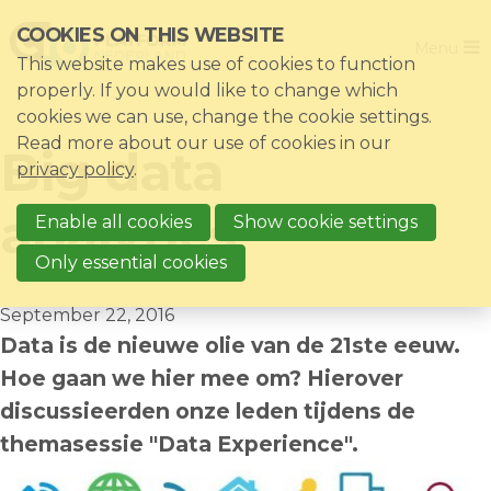
Skip
COOKIES ON THIS WEBSITE
Close
links
Menu
This website makes use of cookies to function
Jump
Home
properly. If you would like to change which
to
cookies we can use, change the cookie settings.
Association
navigation
Read more about our use of cookies in our
Big data
Jump
Themes
privacy policy
.
to
Impacts
analytics
main
Enable all cookies
Show cookie settings
News & Knowledgebase
content
Only essential cookies
Event list
September 22, 2016
Become a member?
Data is de nieuwe olie van de 21ste eeuw.
Register
Hoe gaan we hier mee om? Hierover
discussieerden onze leden tijdens de
themasessie "Data Experience".
Login for members: My CIO