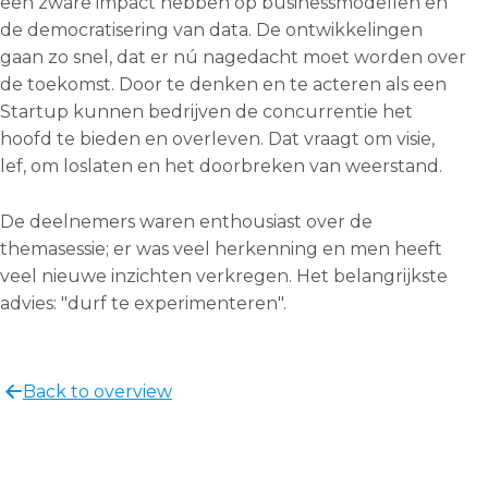
een zware impact hebben op businessmodellen en
de democratisering van data. De ontwikkelingen
gaan zo snel, dat er nú nagedacht moet worden over
de toekomst. Door te denken en te acteren als een
Startup kunnen bedrijven de concurrentie het
hoofd te bieden en overleven. Dat vraagt om visie,
lef, om loslaten en het doorbreken van weerstand.
De deelnemers waren enthousiast over de
themasessie; er was veel herkenning en men heeft
veel nieuwe inzichten verkregen. Het belangrijkste
advies: "durf te experimenteren".
Share
this
Back to overview
post!